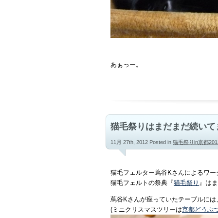
あぁっー。
猫毛祭りはまだまだ続いて
11月 27th, 2012
Posted in
猫毛祭りin京都201
猫毛フェルター蔦谷Kさんによるワー
猫毛フェルトの祭典『
猫毛祭り
』はま
蔦谷Kさんが座っていたテーブルには
(ミニクリスマスツリーは
京都どうぶ