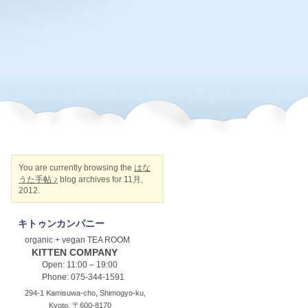
You are currently browsing the
はな
うた手帖 ♪
blog archives for 11月,
2012.
キトゥンカンパニー
organic + vegan TEA ROOM
KITTEN COMPANY
Open: 11:00 – 19:00
Phone: 075-344-1591
294-1 Kamisuwa-cho, Shimogyo-ku,
Kyoto, 〒600-8170