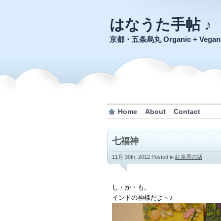
はなうた手帖 ♪
京都・五条烏丸 Organic + Veg
Home
About
Contact
七福神
11月 30th, 2012
Posted in
紅茶屋の話
し・か・も。
インドの神様だよ～♪