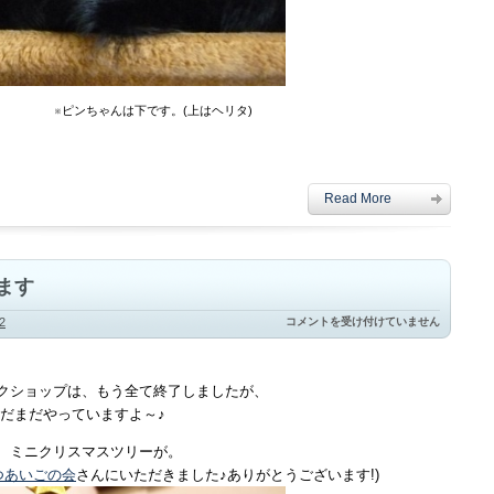
※ピンちゃんは下です。(上はヘリタ)
Read More
ます
猫
2
コメントを受け付けていません
毛
祭
り
は
クショップは、もう全て終了しましたが、
ま
だまだやっていますよ～♪
だ
ま
だ
、ミニクリスマスツリーが。
続
つあいごの会
さんにいただきました♪ありがとうございます!)
い
て