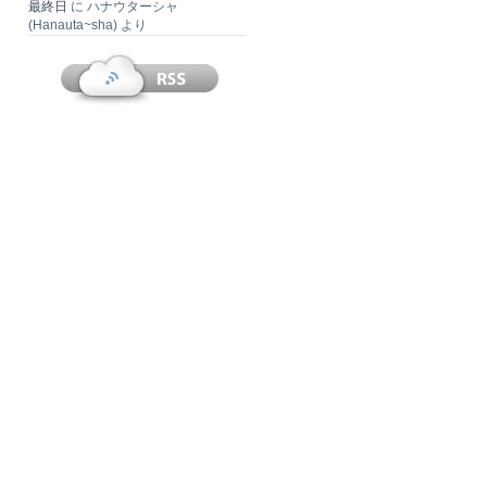
最終日
に
ハナウターシャ
(Hanauta~sha)
より