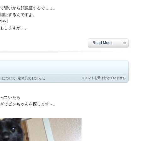
て賢いから顔認証するでしょ。
認証するんですよ。
外を!
もしますが…。
Read More
明
ーについて
,
定休日のお知らせ
コメントを受け付けていません
日
は
休
み
っていたら
だ
ぎでピンちゃんを探します～。
っ
た
ー！
は