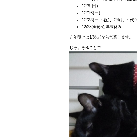
12/9(日)
12/16(日)
12/23(日・祝)、24(月・代
12/28(金)から年末休み
☆年明けは1/8(火)から営業します。
じゃ。そゆことで!