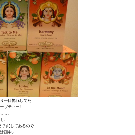
り一目惚れしてた
ーブティー!
しょ。
も、
要です)してあるので
計画中♪