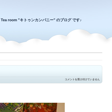
an Tea room "キトゥンカンパニー" のブログ です♪
七
コメントを受け付けていません
福
神
は