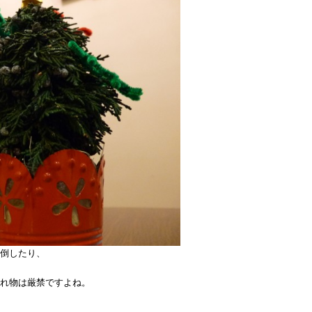
ま
す
は
倒したり、
れ物は厳禁ですよね。