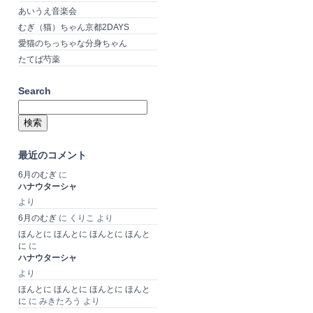
あいうえ音楽会
むぎ（猫）ちゃん京都2DAYS
愛猫のちっちゃな分身ちゃん
たてば芍薬
Search
検
索:
最近のコメント
6月のむぎ
に
ハナウターシャ
より
6月のむぎ
に
くりこ
より
ほんとに ほんとに ほんとに ほんと
に
に
ハナウターシャ
より
ほんとに ほんとに ほんとに ほんと
に
に
みきたろう
より