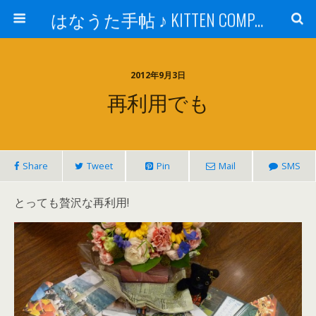
はなうた手帖 ♪ KITTEN COMPANY
2012年9月3日
再利用でも
Share
Tweet
Pin
Mail
SMS
とっても贅沢な再利用!