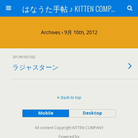
はなうた手帖 ♪ KITTEN COMPANY
Archives › 9月 10th, 2012
2012年9月10日
ラジャスターン
Back to top
Mobile
Desktop
All content Copyright KITTEN COMPANY
Powered by