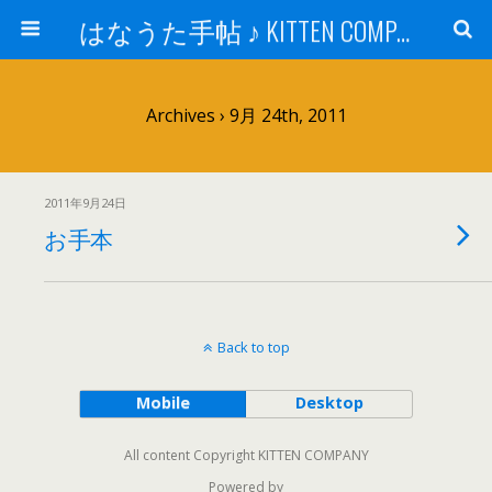
はなうた手帖 ♪ KITTEN COMPANY
Archives › 9月 24th, 2011
2011年9月24日
お手本
Back to top
Mobile
Desktop
All content Copyright KITTEN COMPANY
Powered by