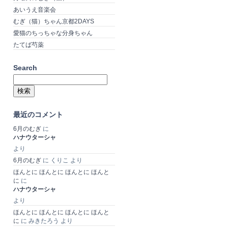
あいうえ音楽会
むぎ（猫）ちゃん京都2DAYS
愛猫のちっちゃな分身ちゃん
たてば芍薬
Search
検
索:
最近のコメント
6月のむぎ
に
ハナウターシャ
より
6月のむぎ
に
くりこ
より
ほんとに ほんとに ほんとに ほんと
に
に
ハナウターシャ
より
ほんとに ほんとに ほんとに ほんと
に
に
みきたろう
より