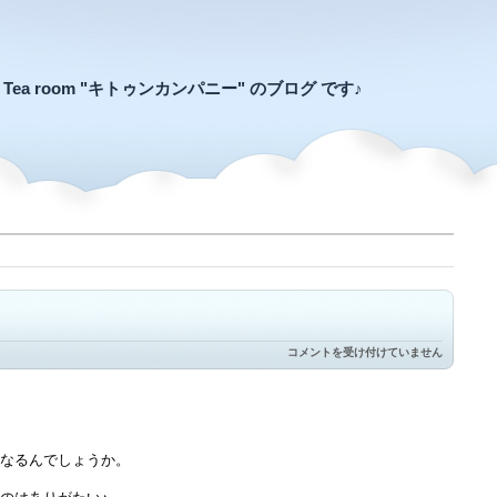
an Tea room "キトゥンカンパニー" のブログ です♪
秋
コメントを受け付けていません
の
空
は
なるんでしょうか。