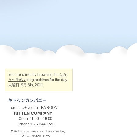
You are currently browsing the
はな
うた手帖 ♪
blog archives for the day
火曜日, 9月 6th, 2011.
キトゥンカンパニー
organic + vegan TEA ROOM
KITTEN COMPANY
Open: 11:00 – 19:00
Phone: 075-344-1591
294-1 Kamisuwa-cho, Shimogyo-ku,
Kyoto, 〒600-8170