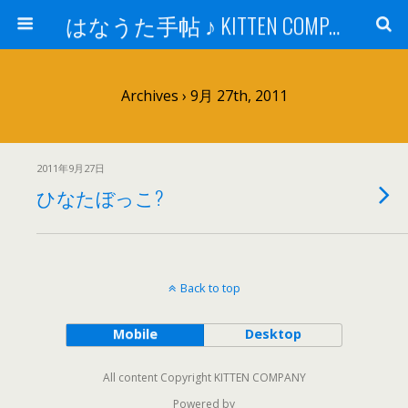
はなうた手帖 ♪ KITTEN COMPANY
Archives › 9月 27th, 2011
2011年9月27日
ひなたぼっこ?
Back to top
Mobile
Desktop
All content Copyright KITTEN COMPANY
Powered by