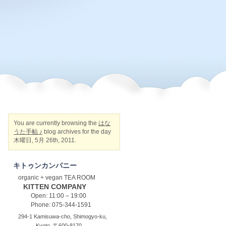
You are currently browsing the
はな
うた手帖 ♪
blog archives for the day
木曜日, 5月 26th, 2011.
キトゥンカンパニー
organic + vegan TEA ROOM
KITTEN COMPANY
Open: 11:00 – 19:00
Phone: 075-344-1591
294-1 Kamisuwa-cho, Shimogyo-ku,
Kyoto, 〒600-8170