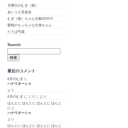
月曜日のむぎ（猫）
あいうえ音楽会
むぎ（猫）ちゃん京都2DAYS
愛猫のちっちゃな分身ちゃん
たてば芍薬
Search
検
索:
最近のコメント
6月のむぎ
に
ハナウターシャ
より
6月のむぎ
に
くりこ
より
ほんとに ほんとに ほんとに ほんと
に
に
ハナウターシャ
より
ほんとに ほんとに ほんとに ほんと