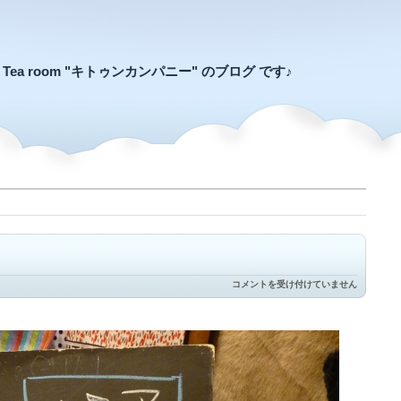
an Tea room "キトゥンカンパニー" のブログ です♪
◯◯
コメントを受け付けていません
は
じ
め
ま
し
た
は