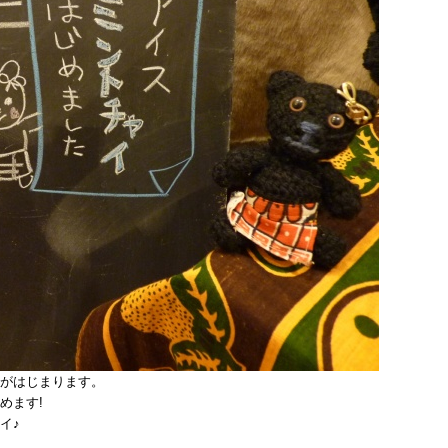
がはじまります。
めます!
イ♪