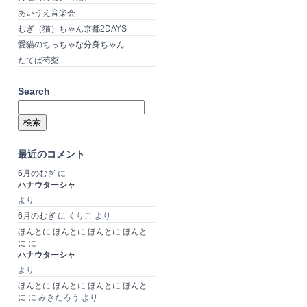
あいうえ音楽会
むぎ（猫）ちゃん京都2DAYS
愛猫のちっちゃな分身ちゃん
たてば芍薬
Search
検
索:
最近のコメント
6月のむぎ
に
ハナウターシャ
より
6月のむぎ
に
くりこ
より
ほんとに ほんとに ほんとに ほんと
に
に
ハナウターシャ
より
ほんとに ほんとに ほんとに ほんと
に
に
みきたろう
より