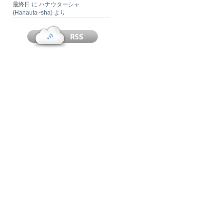
最終日
に
ハナウターシャ
(Hanauta~sha)
より