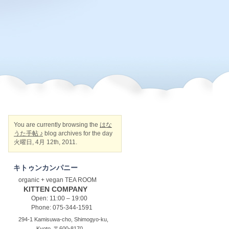
You are currently browsing the
はな
うた手帖 ♪
blog archives for the day
火曜日, 4月 12th, 2011.
キトゥンカンパニー
organic + vegan TEA ROOM
KITTEN COMPANY
Open: 11:00 – 19:00
Phone: 075-344-1591
294-1 Kamisuwa-cho, Shimogyo-ku,
Kyoto, 〒600-8170