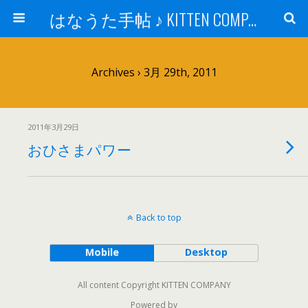
はなうた手帖 ♪ KITTEN COMPANY
Archives › 3月 29th, 2011
2011年3月29日
おひさまパワー
Back to top
Mobile
Desktop
All content Copyright KITTEN COMPANY
Powered by