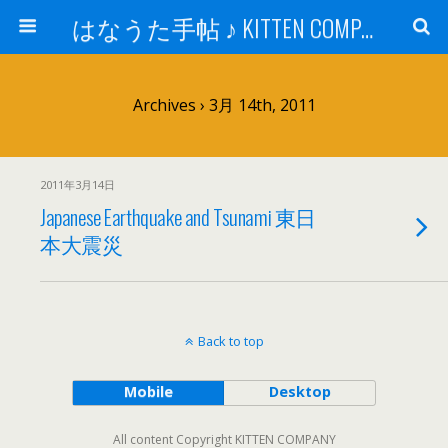
はなうた手帖 ♪ KITTEN COMPANY
Archives › 3月 14th, 2011
2011年3月14日
Japanese Earthquake and Tsunami 東日
本大震災
Back to top
Mobile
Desktop
All content Copyright KITTEN COMPANY