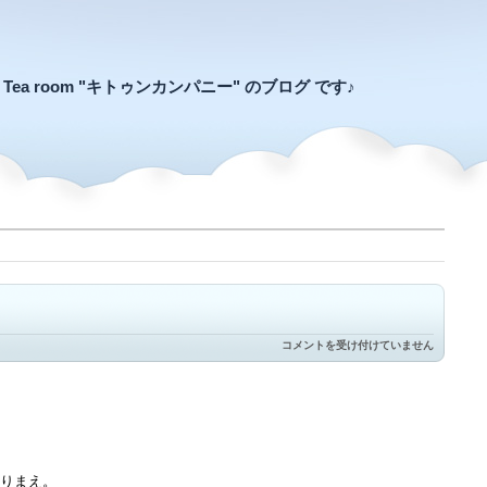
an Tea room "キトゥンカンパニー" のブログ です♪
ゆ
コメントを受け付けていません
ら
ゆ
ら
ゆ
れ
る
は
りまえ。