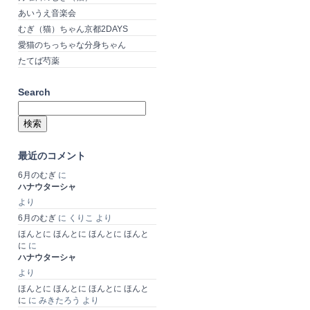
あいうえ音楽会
むぎ（猫）ちゃん京都2DAYS
愛猫のちっちゃな分身ちゃん
たてば芍薬
Search
検
索:
最近のコメント
6月のむぎ
に
ハナウターシャ
より
6月のむぎ
に
くりこ
より
ほんとに ほんとに ほんとに ほんと
に
に
ハナウターシャ
より
ほんとに ほんとに ほんとに ほんと
に
に
みきたろう
より