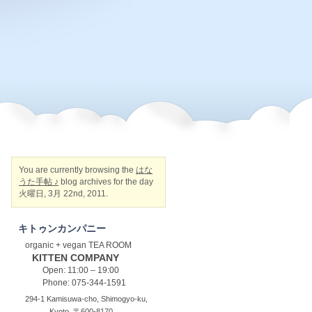
You are currently browsing the
はな
うた手帖 ♪
blog archives for the day
火曜日, 3月 22nd, 2011.
キトゥンカンパニー
organic + vegan TEA ROOM
KITTEN COMPANY
Open: 11:00 – 19:00
Phone: 075-344-1591
294-1 Kamisuwa-cho, Shimogyo-ku,
Kyoto, 〒600-8170