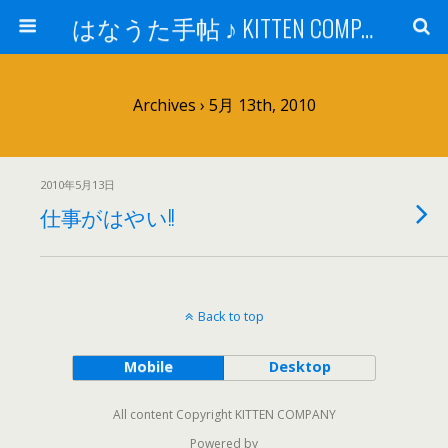
はなうた手帖 ♪ KITTEN COMPANY
Archives › 5月 13th, 2010
2010年5月13日
仕事がはやい!!
Back to top
Mobile
Desktop
All content Copyright KITTEN COMPANY
Powered by