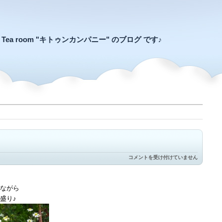
an Tea room "キトゥンカンパニー" のブログ です♪
今
コメントを受け付けていません
年
も
白
い
ながら
花
盛り♪
が
は