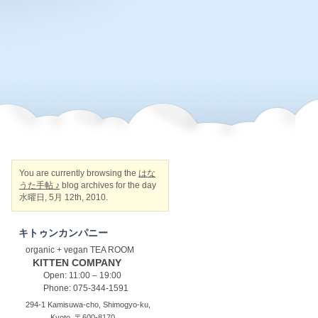
You are currently browsing the
はな
うた手帖 ♪
blog archives for the day
水曜日, 5月 12th, 2010.
キトゥンカンパニー
organic + vegan TEA ROOM
KITTEN COMPANY
Open: 11:00 – 19:00
Phone: 075-344-1591
294-1 Kamisuwa-cho, Shimogyo-ku,
Kyoto, 〒600-8170