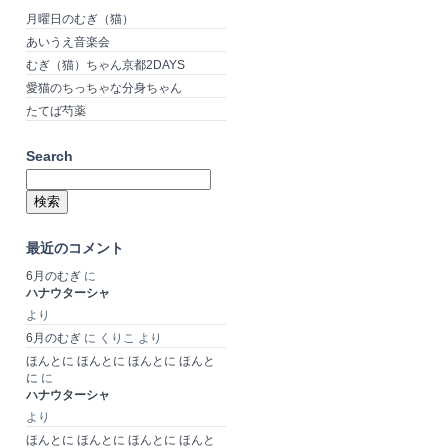
月曜日のむぎ（猫）
あいうえ音楽会
むぎ（猫）ちゃん京都2DAYS
愛猫のちっちゃな分身ちゃん
たてば芍薬
Search
検
索:
最近のコメント
6月のむぎ
に
ハナウターシャ
より
6月のむぎ
に
くりこ
より
ほんとに ほんとに ほんとに ほんと
に
に
ハナウターシャ
より
ほんとに ほんとに ほんとに ほんと