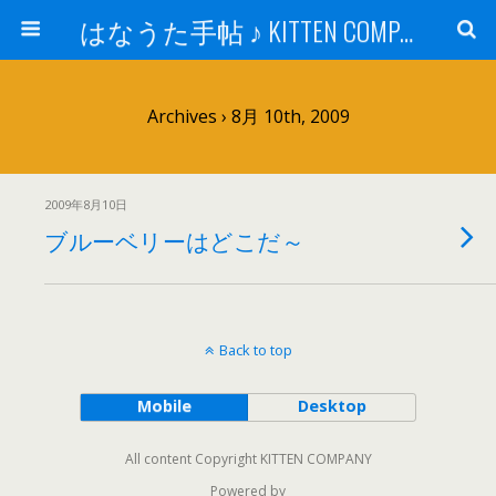
はなうた手帖 ♪ KITTEN COMPANY
Archives › 8月 10th, 2009
2009年8月10日
ブルーベリーはどこだ～
Back to top
Mobile
Desktop
All content Copyright KITTEN COMPANY
Powered by