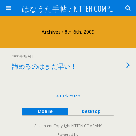
はなうた手帖 ♪ KITTEN COMPANY
Archives › 8月 6th, 2009
2009年8月6日
諦めるのはまだ早い！
Back to top
Mobile
Desktop
All content Copyright KITTEN COMPANY
Powered by