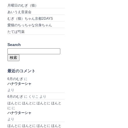
月曜日のむぎ（猫）
あいうえ音楽会
むぎ（猫）ちゃん京都2DAYS
愛猫のちっちゃな分身ちゃん
たてば芍薬
Search
検
索:
最近のコメント
6月のむぎ
に
ハナウターシャ
より
6月のむぎ
に
くりこ
より
ほんとに ほんとに ほんとに ほんと
に
に
ハナウターシャ
より
ほんとに ほんとに ほんとに ほんと