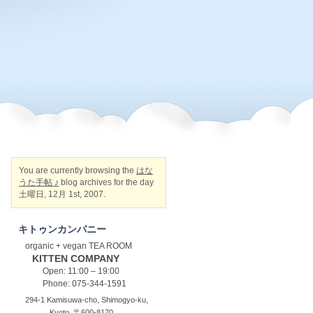
You are currently browsing the
はな
うた手帖 ♪
blog archives for the day
土曜日, 12月 1st, 2007.
キトゥンカンパニー
organic + vegan TEA ROOM
KITTEN COMPANY
Open: 11:00 – 19:00
Phone: 075-344-1591
294-1 Kamisuwa-cho, Shimogyo-ku,
Kyoto, 〒600-8170