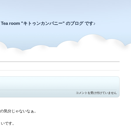
an Tea room "キトゥンカンパニー" のブログ です♪
今
コメントを受け付けていません
年
も
残
す
の気分じゃないなぁ。
は、
ひ
と
まいです。
つ
き