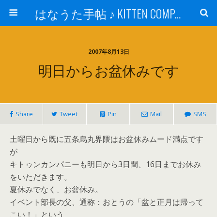
はなうた手帖 ♪ KITTEN COMPANY
2007年8月13日
明日からお盆休みです
Share
Tweet
Pin
Mail
SMS
土曜日から既に五条烏丸界隈はお盆休みムード満点です
が
キトゥンカンパニーも明日から3日間、16日までお休み
をいただきます。
夏休みでなく、お盆休み。
イベント部長の父、通称：おとうの「盆と正月は帰って
こい！」という