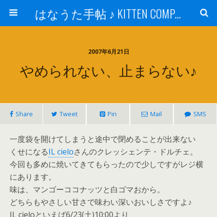
はなうた手帖 ♪ KITTEN COMPANY
2007年6月21日
やめられない、止まらない♪
Share
Tweet
Pin
Mail
SMS
一度袋を開けてしまうと途中で閉めることが出来ない
くせになる
IL cielo
さんのクレッシェンテ・ドルチェ。
今回も多めに焼いてきてもらったので少しですがレジ横
にあります。
味は、マンゴーココナッツと白ゴマおから。
どちらもやさしい甘さで味わい深いおいしさですよ♪
IL cieloといえば6/23(土)10:00より