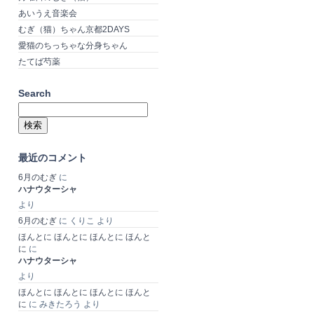
あいうえ音楽会
むぎ（猫）ちゃん京都2DAYS
愛猫のちっちゃな分身ちゃん
たてば芍薬
Search
検
索:
最近のコメント
6月のむぎ
に
ハナウターシャ
より
6月のむぎ
に
くりこ
より
ほんとに ほんとに ほんとに ほんと
に
に
ハナウターシャ
より
ほんとに ほんとに ほんとに ほんと
に
に
みきたろう
より