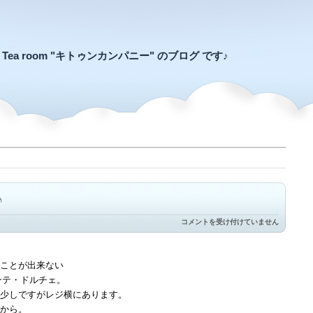
an Tea room "キトゥンカンパニー" のブログ です♪
♪
や
コメントを受け付けていません
め
ら
れ
な
ことが出来ない
い、
ンテ・ドルチェ。
止
ま
少しですがレジ横にあります。
ら
から。
な