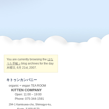
You are currently browsing the
はな
うた手帖 ♪
blog archives for the day
木曜日, 6月 21st, 2007.
キトゥンカンパニー
organic + vegan TEA ROOM
KITTEN COMPANY
Open: 11:00 – 19:00
Phone: 075-344-1591
294-1 Kamisuwa-cho, Shimogyo-ku,
Kyoto, 〒600-8170