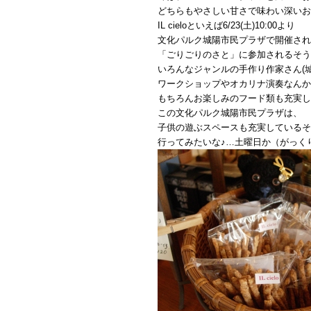
どちらもやさしい甘さで味わい深いお
IL cieloといえば6/23(土)10:00より
文化パルク城陽市民プラザで開催され
「ごりごりのさと」に参加されるそう
いろんなジャンルの手作り作家さん(
ワークショップやオカリナ演奏なんか
もちろんお楽しみのフード類も充実し
この文化パルク城陽市民プラザは、
子供の遊ぶスペースも充実しているそ
行ってみたいな♪…土曜日か（がっく