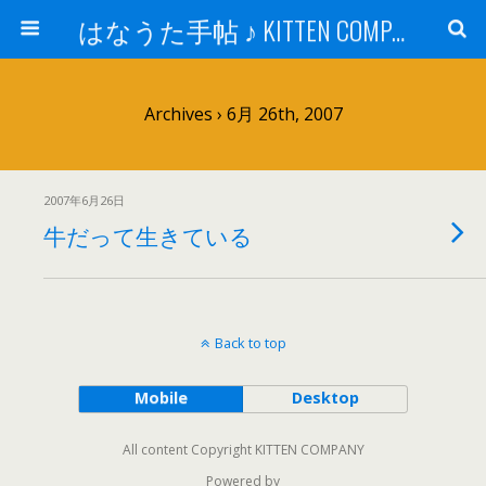
はなうた手帖 ♪ KITTEN COMPANY
Archives › 6月 26th, 2007
2007年6月26日
牛だって生きている
Back to top
Mobile
Desktop
All content Copyright KITTEN COMPANY
Powered by