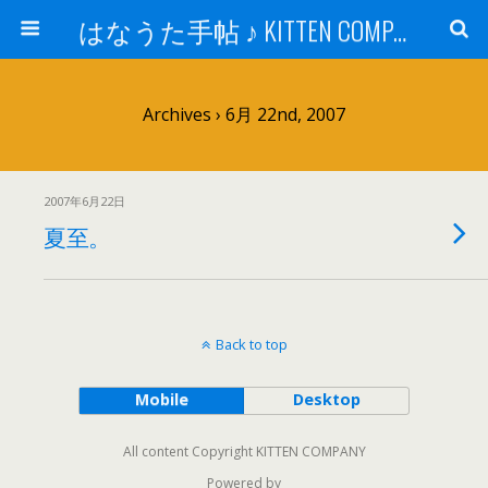
はなうた手帖 ♪ KITTEN COMPANY
Archives › 6月 22nd, 2007
2007年6月22日
夏至。
Back to top
Mobile
Desktop
All content Copyright KITTEN COMPANY
Powered by