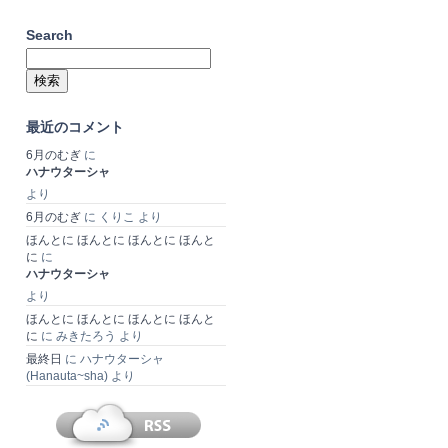
Search
検
索:
最近のコメント
6月のむぎ
に
ハナウターシャ
より
6月のむぎ
に
くりこ
より
ほんとに ほんとに ほんとに ほんと
に
に
ハナウターシャ
より
ほんとに ほんとに ほんとに ほんと
に
に
みきたろう
より
最終日
に
ハナウターシャ
(Hanauta~sha)
より