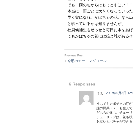
でも、雨のちからはもっとすごい！！
本当に一雨ごとに大きくなっていった
早く実になれ、かぼちゃの花。ならぬ
と歌っているかは知りませんが、
社員候補生もせっせと毎日お水をあげ
でもかぼちゃの花には雄と雌があるそ
Previous Post
«
今朝のモーニングコール
6 Responses
うえ
2007年6月3日 12:
うちでもカボチャの芽が
謎の野菜（？）も生えて
どちらの鉢も、チューリ
チューリップは、花も咲
お互いカボチャができる