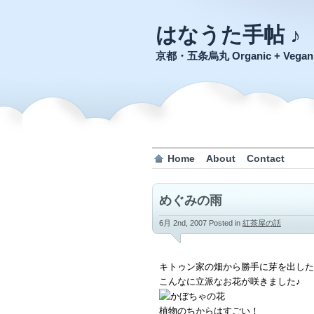
はなうた手帖 ♪
京都・五条烏丸 Organic + Veg
Home
About
Contact
めぐみの雨
6月 2nd, 2007
Posted in
紅茶屋の話
キトゥン家の畑から勝手に芽を出した
こんなに立派なお花が咲きました♪
植物のちからはすごい！