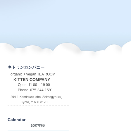
キトゥンカンパニー
organic + vegan TEA ROOM
KITTEN COMPANY
Open: 11:00 – 19:00
Phone: 075-344-1591
294-1 Kamisuwa-cho, Shimogyo-ku,
Kyoto, 〒600-8170
Calendar
2007年6月