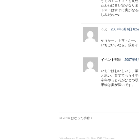
うちのミニトマトも黄色
たわわに青い実がなりま
トマトはすぐに実がなる
しみだねー♪
うえ
2007年6月6日 6:5
そうかー。トマトかー。
いちごいいなぁ。僕もイ
イベント部長
2007年6月
いちごはおいしいし、葉
と思い、育ててもう４年
今年やっと花がひとつ咲
果物は奥が深いです。
© 2026 はなうた手帖 ♪
Wordpress Theme By Pro WP Themes