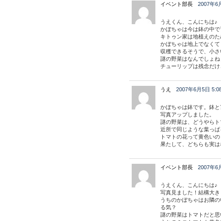
イベント部長
2007年6月
うえくん、こんにちは♪
かぼちゃは今は鉢の中で
キトゥン家は地植えのた
かぼちゃは地上でなくて
収穫できるそうで、小さ
謎の野菜はなんでしょね
チューリップは残念だけ
うえ
2007年6月5日 5:0
かぼちゃは鉢です。鉢と
写真アップしました。
謎の野菜は、どうやらト
近所で同じような葉っぱ
トマトの花って黄色いの
果たして、どちらも実は
イベント部長
2007年6月
うえくん、こんにちは♪
写真見ました！結構大き
うちのかぼちゃはお隣の
る気？
謎の野菜はトマトだと思