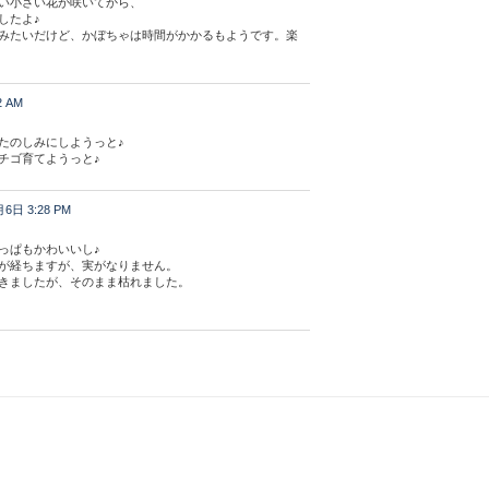
い小さい花が咲いてから、
したよ♪
みたいだけど、かぼちゃは時間がかかるもようです。楽
2 AM
たのしみにしようっと♪
チゴ育てようっと♪
6日 3:28 PM
っぱもかわいいし♪
が経ちますが、実がなりません。
きましたが、そのまま枯れました。