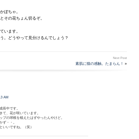
かぼちゃ。
とその花ちょん切るぞ。
ています。
う。どうやって見分けるんでしょう？
Next Post
素肌に猫の感触。たまらん！
»
13 AM
成長中です。
きて、花が咲いています。
ップの球根を植えたはずやったんやけど。
かず・・。
といいですね。（笑）