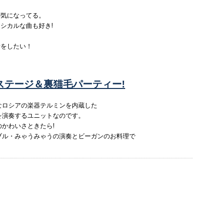
が気になってる。
シカルな曲も好き!
話をしたい！
ステージ＆裏猫毛パーティー!
なロシアの楽器テルミンを内蔵した
を演奏するユニットなのです。
かわいさときたら!
ブル・みゃうみゃうの演奏とビーガンのお料理で
。