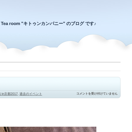
an Tea room "キトゥンカンパニー" のブログ です♪
猫
in京都2017
,
過去のイベント
コメントを受け付けていません
毛
祭
り
in
京
都
は