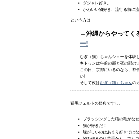
ダジャレ好き。
かわいい物好き、流行る前に
という方は
→沖縄からやってく
ー!
むぎ（猫）ちゃんショーを体験
キトゥンは午前の部と夜の部の
この日、京都にいるのなら、都合
い!
そして夜は
むぎ（猫）ちゃん
の
猫毛フェルトの祭典ですし、
ブラッシングした猫の毛がな
猫が好きだ！
騒がしいのはあまり好きでは
物を作るのは苦手かも、でも