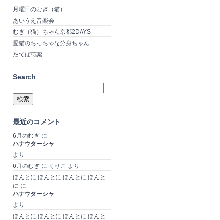
月曜日のむぎ（猫）
あいうえ音楽会
むぎ（猫）ちゃん京都2DAYS
愛猫のちっちゃな分身ちゃん
たてば芍薬
Search
検
索:
最近のコメント
6月のむぎ
に
ハナウターシャ
より
6月のむぎ
に
くりこ
より
ほんとに ほんとに ほんとに ほんと
に
に
ハナウターシャ
より
ほんとに ほんとに ほんとに ほんと