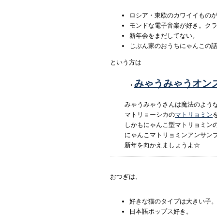
ロシア・東欧のカワイイもの
モンドな電子音楽が好き。クラ
新年会をまだしてない。
じぶん家のおうちにゃんこの
という方は
→
みゃうみゃうオン
みゃうみゃうさんは魔法のよう
マトリョーシカの
マトリョミン
しかもにゃんこ型マトリョミンの
にゃんこマトリョミンアンサン
新年を向かえましょうよ☆
おつぎは、
好きな猫のタイプは大きい子
日本語ポップス好き。