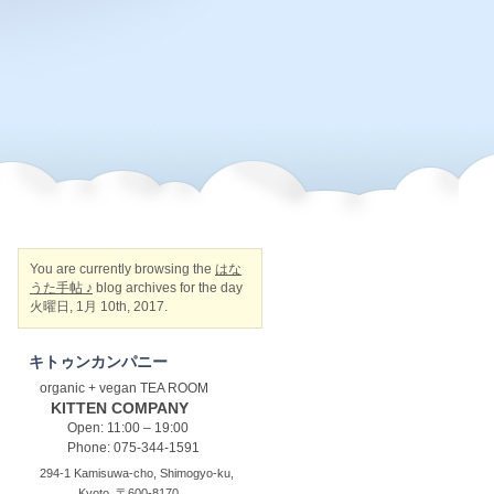
You are currently browsing the
はな
うた手帖 ♪
blog archives for the day
火曜日, 1月 10th, 2017.
キトゥンカンパニー
organic + vegan TEA ROOM
KITTEN COMPANY
Open: 11:00 – 19:00
Phone: 075-344-1591
294-1 Kamisuwa-cho, Shimogyo-ku,
Kyoto, 〒600-8170