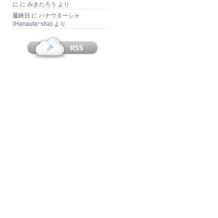
に
に
みきたろう
より
最終日
に
ハナウターシャ
(Hanauta~sha)
より