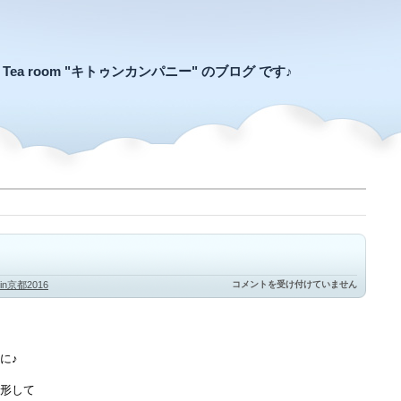
an Tea room "キトゥンカンパニー" のブログ です♪
コ
n京都2016
コメントを受け付けていません
ン
ロ
で
猫
パ
に♪
ン
は
形して