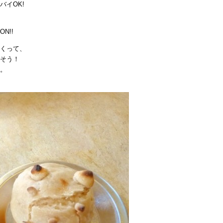
イOK!
N!!
くって、
そう！
。