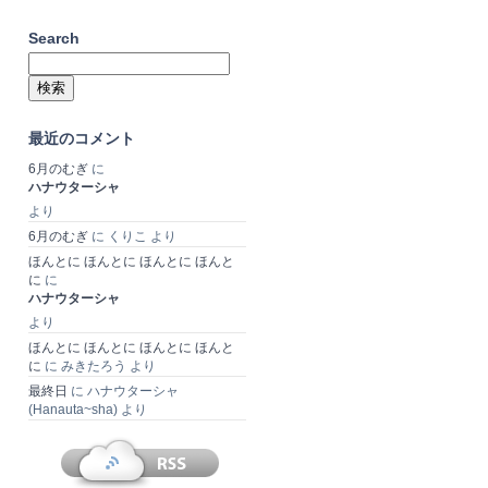
Search
検
索:
最近のコメント
6月のむぎ
に
ハナウターシャ
より
6月のむぎ
に
くりこ
より
ほんとに ほんとに ほんとに ほんと
に
に
ハナウターシャ
より
ほんとに ほんとに ほんとに ほんと
に
に
みきたろう
より
最終日
に
ハナウターシャ
(Hanauta~sha)
より