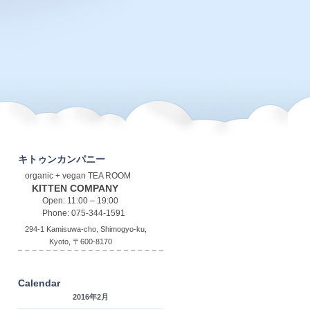
キトゥンカンパニー
organic + vegan TEA ROOM
KITTEN COMPANY
Open: 11:00 – 19:00
Phone: 075-344-1591
294-1 Kamisuwa-cho, Shimogyo-ku,
Kyoto, 〒600-8170
Calendar
2016年2月