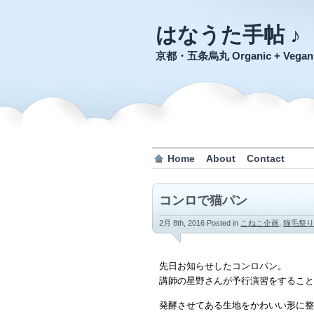
はなうた手帖 ♪
京都・五条烏丸 Organic + Veg
Home
About
Contact
コンロで猫パン
2月 8th, 2016
Posted in
こねこ企画
,
猫毛祭りi
先日お知らせしたコンロパン。
講師の星野さんが予行演習をすること
発酵させてある生地をかわいい形に整