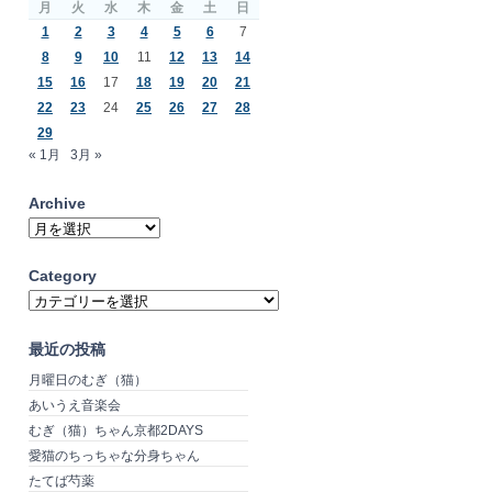
月
火
水
木
金
土
日
1
2
3
4
5
6
7
8
9
10
11
12
13
14
15
16
17
18
19
20
21
22
23
24
25
26
27
28
29
« 1月
3月 »
Archive
Archive
Category
Category
最近の投稿
月曜日のむぎ（猫）
あいうえ音楽会
むぎ（猫）ちゃん京都2DAYS
愛猫のちっちゃな分身ちゃん
たてば芍薬