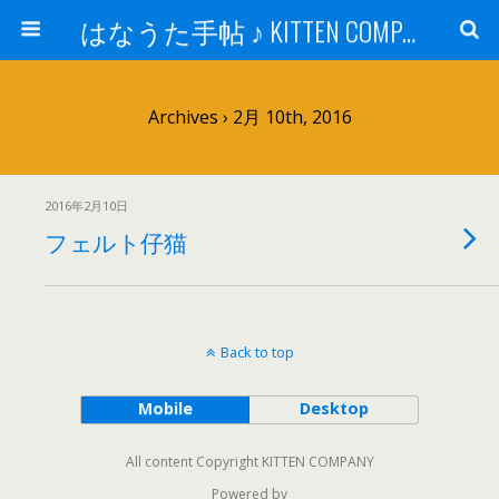
はなうた手帖 ♪ KITTEN COMPANY
Archives › 2月 10th, 2016
2016年2月10日
フェルト仔猫
Back to top
Mobile
Desktop
All content Copyright KITTEN COMPANY
Powered by