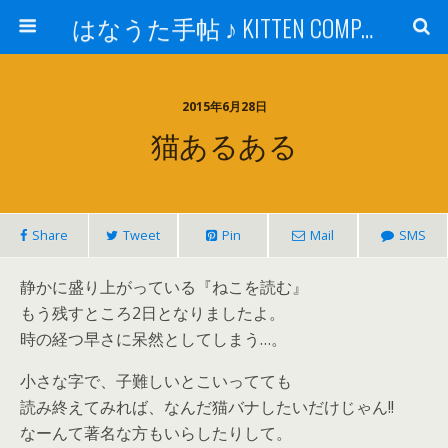
はなうた手帖 ♪ KITTEN COMPANY
2015年6月28日
猫あるある
Share
Tweet
Pin
Mail
SMS
静かに盛り上がっている『ねこを読む』
もう残すところ2日となりましたよ。
時の経つ早さに呆然としてしまう…。
小さな字で、子難しいとこいってても
読み終えてみれば、なんだ猫バナしたいだけじゃん!!
なーんて著名な方もいらしたりして。