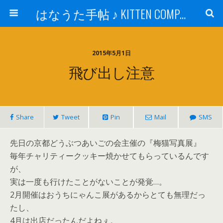
はなうた手帖 ♪ KITTEN COMPANY
2015年5月1日
飛び出し注意
Share
Tweet
Pin
Mail
SMS
先日の京都どうぶつあいごの会主催の『梅猫写真展』
毎年チャリティークッキー焼かせてもらっているんです
が、
実は一度も行けたことがないことが発覚…。
2月開催はおうちにゃんこ展があるからとても無理だっ
たし、
4月は出店だったんだよねぇ。