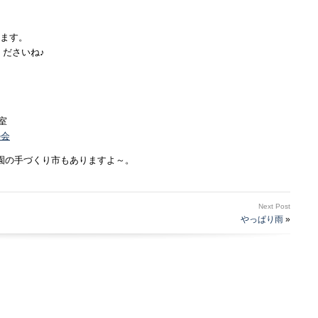
ます。
くださいね♪
室
の会
小路公園の手づくり市もありますよ～。
Next Post
やっぱり雨
»