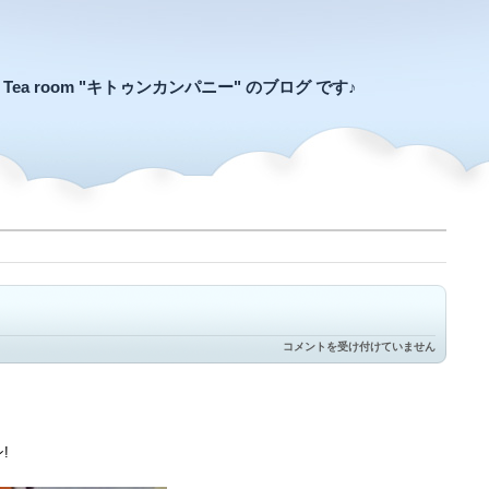
an Tea room "キトゥンカンパニー" のブログ です♪
TNR
コメントを受け付けていません
こ
ね
こ
ビ
ス
ケ
は
!