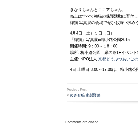
きなりちゃんとココアちゃん。
売上はすべて梅猫の保護活動に寄付し
梅猫 写真展の会場でぜひお買い求め
4月4日（土）５日（日）
「梅猫」写真展in梅小路公園2015
開催時間: 9：00～１8：00
場所: 梅小路公園 緑の館1Fイベント
主催: NPO法人
京都どうぶつあいご
4日 土曜日 8:00～17:00は、梅
Previous Post
«
めざせ!自家製野菜
Comments are closed.