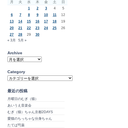
月
火
水
木
金
土
日
1
2
3
4
5
6
7
8
9
10
11
12
13
14
15
16
17
18
19
20
21
22
23
24
25
26
27
28
29
30
« 3月
5月 »
Archive
Archive
Category
Category
最近の投稿
月曜日のむぎ（猫）
あいうえ音楽会
むぎ（猫）ちゃん京都2DAYS
愛猫のちっちゃな分身ちゃん
たてば芍薬