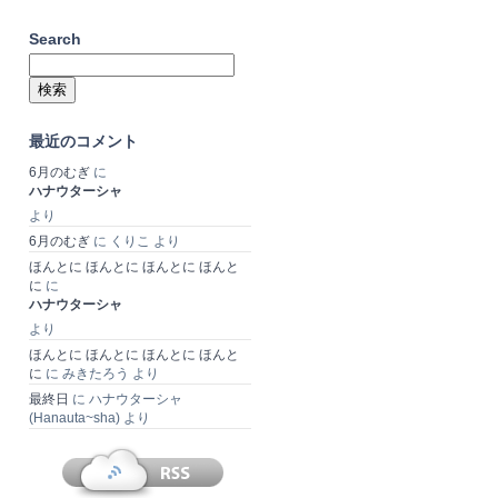
Search
検
索:
最近のコメント
6月のむぎ
に
ハナウターシャ
より
6月のむぎ
に
くりこ
より
ほんとに ほんとに ほんとに ほんと
に
に
ハナウターシャ
より
ほんとに ほんとに ほんとに ほんと
に
に
みきたろう
より
最終日
に
ハナウターシャ
(Hanauta~sha)
より