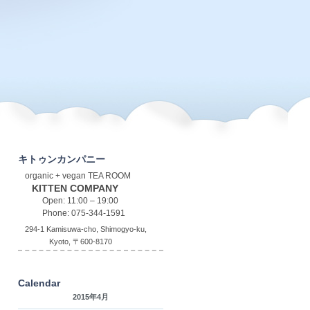
キトゥンカンパニー
organic + vegan TEA ROOM
KITTEN COMPANY
Open: 11:00 – 19:00
Phone: 075-344-1591
294-1 Kamisuwa-cho, Shimogyo-ku,
Kyoto, 〒600-8170
Calendar
2015年4月