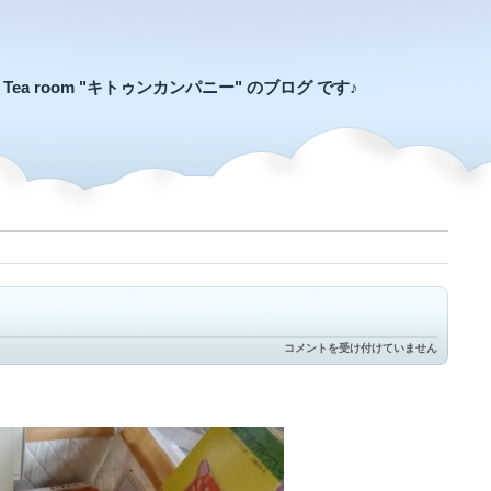
an Tea room "キトゥンカンパニー" のブログ です♪
猫
コメントを受け付けていません
の
本
は