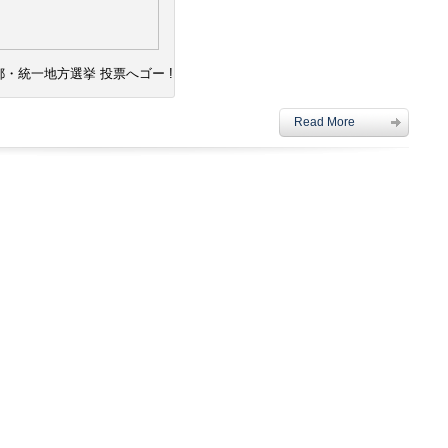
京都・統一地方選挙 投票へゴー !
Read More