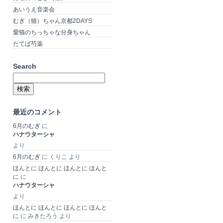
あいうえ音楽会
むぎ（猫）ちゃん京都2DAYS
愛猫のちっちゃな分身ちゃん
たてば芍薬
Search
検
索:
最近のコメント
6月のむぎ
に
ハナウターシャ
より
6月のむぎ
に
くりこ
より
ほんとに ほんとに ほんとに ほんと
に
に
ハナウターシャ
より
ほんとに ほんとに ほんとに ほんと
に
に
みきたろう
より