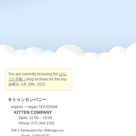
You are currently browsing the
はな
うた手帖 ♪
blog archives for the day
金曜日, 4月 10th, 2015.
キトゥンカンパニー
organic + vegan TEA ROOM
KITTEN COMPANY
Open: 11:00 – 19:00
Phone: 075-344-1591
294-1 Kamisuwa-cho, Shimogyo-ku,
Kyoto, 〒600-8170