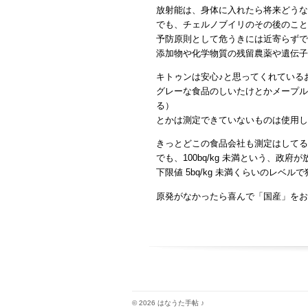
放射能は、身体に入れたら将来どうな
でも、チェルノブイリのその後のこと
予防原則として危うきには近寄らずで
添加物や化学物質の残留農薬や遺伝子
キトゥンは安心♪と思ってくれている
グレーな食品のしいたけとかメープル
る）
とかは測定できていないものは使用し
きっとどこの食品会社も測定はしてる
でも、100bq/kg 未満という、
下限値 5bq/kg 未満くらいのレ
原発がなかったら喜んで「国産」をお
© 2026 はなうた手帖 ♪