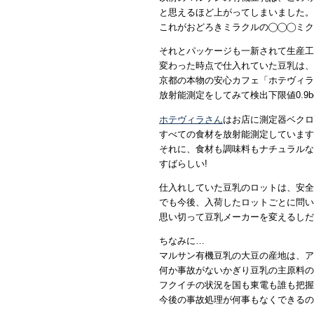
と思えるほど上がってしまいました。
これがおどろきミラクルの◯◯◯ミク
それとパッケージも一新されて生産工
変わった時点で仕入れていた豆乳は、
京都の本物の安心カフェ「ホテヴィラ
放射能測定をしてみて検出下限値0.9b
ホテヴィラさん
はお店に測定器ベクロ
すべての食材を放射能測定しています
それに、食材も調味料もナチュラルな
すばらしい!
仕入れしていた豆乳のロットは、安全
でも今後、入荷したロットごとに問い
思い切って豆乳メーカーを変えるしだ
ちなみに…
マルサン有機豆乳の大豆の産地は、ア
何か事故がないかぎり豆乳の主原料の
フクイチの状況を国も東電も誰も把握
今後の事故処理が何事もなくできるの