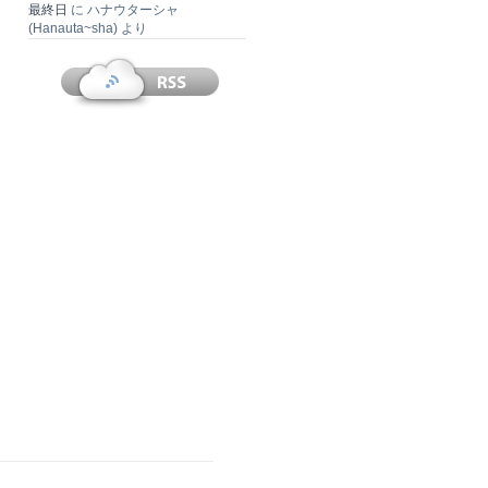
最終日
に
ハナウターシャ
(Hanauta~sha)
より