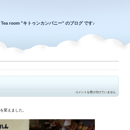
an Tea room "キトゥンカンパニー" のブログ です♪
バ
コメントを受け付けていません
イ
バ
イ。
そ
を変えました。
し
て
よ
ろ
し