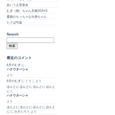
あいうえ音楽会
むぎ（猫）ちゃん京都2DAYS
愛猫のちっちゃな分身ちゃん
たてば芍薬
Search
検
索:
最近のコメント
6月のむぎ
に
ハナウターシャ
より
6月のむぎ
に
くりこ
より
ほんとに ほんとに ほんとに ほんと
に
に
ハナウターシャ
より
ほんとに ほんとに ほんとに ほんと
に
に
みきたろう
より