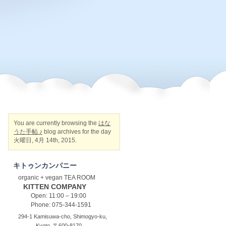
You are currently browsing the
はな
うた手帖 ♪
blog archives for the day
火曜日, 4月 14th, 2015.
キトゥンカンパニー
organic + vegan TEA ROOM
KITTEN COMPANY
Open: 11:00 – 19:00
Phone: 075-344-1591
294-1 Kamisuwa-cho, Shimogyo-ku,
Kyoto, 〒600-8170