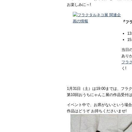
お楽しみに～!
『フ
1
1
当日
あり
フラ
く!
1月31日（土）は19:00までは、フ
第10回おうちにゃんこ展の作品受付
イベント中で、お席がないという場合
作品はどうぞ お持ちくださいませ!