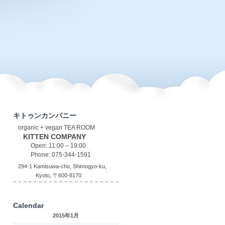
キトゥンカンパニー
organic + vegan TEA ROOM
KITTEN COMPANY
Open: 11:00 – 19:00
Phone: 075-344-1591
294-1 Kamisuwa-cho, Shimogyo-ku,
Kyoto, 〒600-8170
Calendar
2015年1月