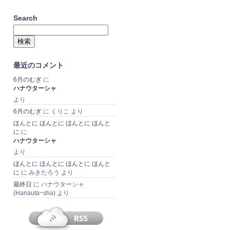
Search
検
索:
最近のコメント
6月のむぎ
に
ハナウターシャ
より
6月のむぎ
に
くりこ
より
ほんとに ほんとに ほんとに ほんと
に
に
ハナウターシャ
より
ほんとに ほんとに ほんとに ほんと
に
に
みきたろう
より
最終日
に
ハナウターシャ
(Hanauta~sha)
より