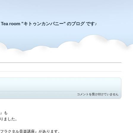
an Tea room "キトゥンカンパニー" のブログ です♪
次
コメントを受け付けていません
の
土
曜
日
』も
ま
なりました。
で
は
フラクタル音楽講座』があります。