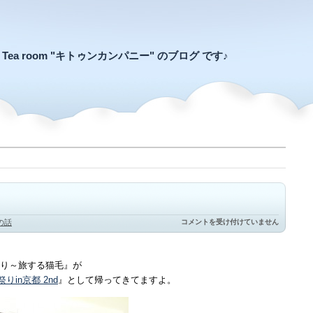
an Tea room "キトゥンカンパニー" のブログ です♪
猫
の話
コメントを受け付けていません
毛
祭
り
in
り～旅する猫毛』が
京
都
りin京都 2nd
』として帰ってきてますよ。
は