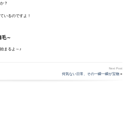
か？
ているのですよ！
猫毛～
始まるよ～♪
Next Post
何気ない日常、その一瞬一瞬が宝物
»