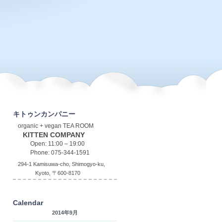
キトゥンカンパニー
organic + vegan TEA ROOM
KITTEN COMPANY
Open: 11:00 – 19:00
Phone: 075-344-1591
294-1 Kamisuwa-cho, Shimogyo-ku,
Kyoto, 〒600-8170
Calendar
2014年9月