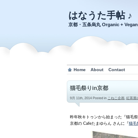
はなうた手帖 ♪
京都・五条烏丸 Organic + Veg
Home
About
Contact
猫毛祭りin京都
9月 11th, 2014
Posted in
こねこ企画
,
紅茶屋
昨年秋キトゥンから始まった『猫毛祭
京都の Cafeたまゆらん さんに『
猫毛祭