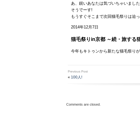
あ、鋭いあなたは気づいちゃいました
そうでーす!
もうすぐそこまで次回猫毛祭りは迫っ
2014年12月7日
猫毛祭りin京都 ～続・旅する
今年もキトゥンから新たな猫毛祭りが
Previous Post
«
100人!
Comments are closed.