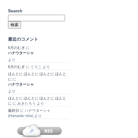
Search
検
索:
最近のコメント
6月のむぎ
に
ハナウターシャ
より
6月のむぎ
に
くりこ
より
ほんとに ほんとに ほんとに ほんと
に
に
ハナウターシャ
より
ほんとに ほんとに ほんとに ほんと
に
に
みきたろう
より
最終日
に
ハナウターシャ
(Hanauta~sha)
より