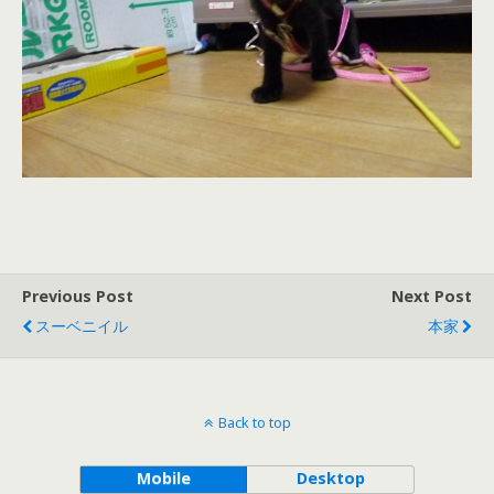
Previous Post
Next Post
スーベニイル
本家
Back to top
Mobile
Desktop