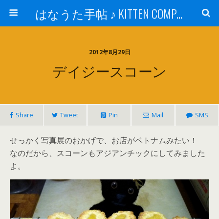
はなうた手帖 ♪ KITTEN COMPANY
2012年8月29日
デイジースコーン
Share
Tweet
Pin
Mail
SMS
せっかく写真展のおかげで、お店がベトナムみたい！
なのだから、スコーンもアジアンチックにしてみました
よ。