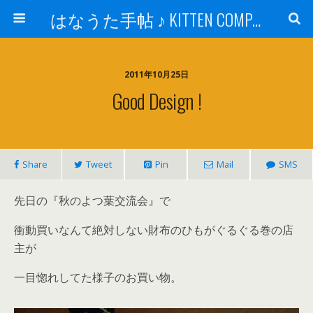
はなうた手帖 ♪ KITTEN COMPANY
2011年10月25日
Good Design !
Share
Tweet
Pin
Mail
SMS
先日の『秋のよつ葉交流会』で
衝動買いなんて絶対しない財布のひもがぐるぐる巻の店
主が
一目惚れしてた様子のお買い物。