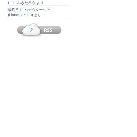
に
に
みきたろう
より
最終日
に
ハナウターシャ
(Hanauta~sha)
より