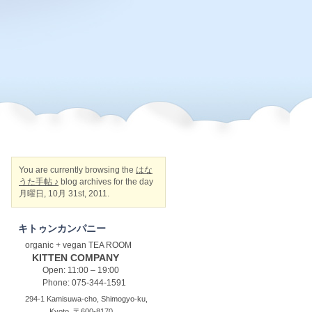
You are currently browsing the
はな
うた手帖 ♪
blog archives for the day
月曜日, 10月 31st, 2011.
キトゥンカンパニー
organic + vegan TEA ROOM
KITTEN COMPANY
Open: 11:00 – 19:00
Phone: 075-344-1591
294-1 Kamisuwa-cho, Shimogyo-ku,
Kyoto, 〒600-8170