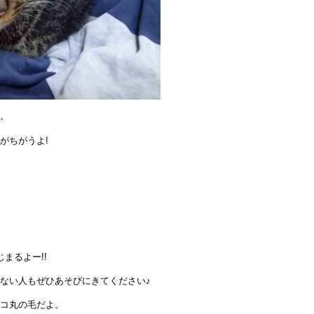
。
がちがうよ!
じまるよー!!
ない人もぜひあそびにきてください♪
コ丸の毛だよ。