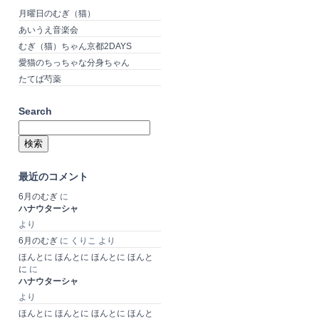
月曜日のむぎ（猫）
あいうえ音楽会
むぎ（猫）ちゃん京都2DAYS
愛猫のちっちゃな分身ちゃん
たてば芍薬
Search
検
索:
最近のコメント
6月のむぎ
に
ハナウターシャ
より
6月のむぎ
に
くりこ
より
ほんとに ほんとに ほんとに ほんと
に
に
ハナウターシャ
より
ほんとに ほんとに ほんとに ほんと