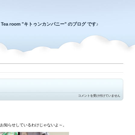
an Tea room "キトゥンカンパニー" のブログ です♪
ハ
コメントを受け付けていません
ロ
ウ
ィ
ン
ス
タ
お知らせしているわけじゃないよ～。
イ
ル
は