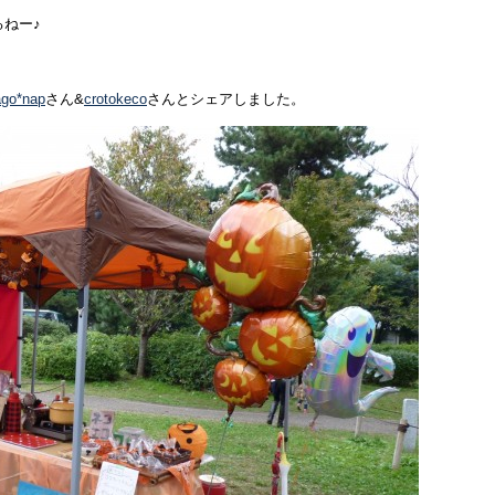
るねー♪
ago*nap
さん&
crotokeco
さんとシェアしました。