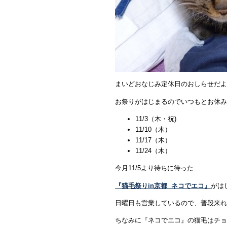
まいどおなじみ定休日のおしらせだよ
お祭りがはじまるのでいつもとお休み
11/3（木・祝)
11/10（木）
11/17（木）
11/24（木）
今月11/5より待ちに待った
『猫毛祭りin京都 ネコでエコ』
がは
日曜日も営業しているので、普段来れ
ちなみに『ネコでエコ』の猫毛はチョ