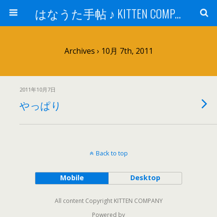
はなうた手帖 ♪ KITTEN COMPANY
Archives › 10月 7th, 2011
2011年10月7日
やっぱり
Back to top
Mobile
Desktop
All content Copyright KITTEN COMPANY
Powered by