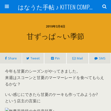
はなうた手帖 ♪ KITTEN COMPANY
2010年3月6日
甘ずっぱ～い季節
Share
Tweet
Pin
Mail
SMS
今年も甘夏のシーズンがやってきました。
来週はスコーンと甘夏のマーマーレードを食べてもらえ
るかな？
いい感じにできたら甘夏のケーキも作ってみようか?
という店主の言葉に