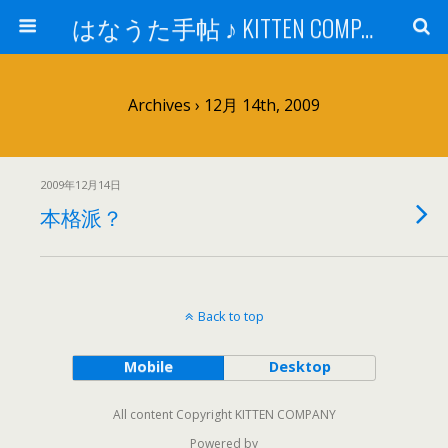
はなうた手帖 ♪ KITTEN COMPANY
Archives › 12月 14th, 2009
2009年12月14日
本格派？
Back to top
Mobile
Desktop
All content Copyright KITTEN COMPANY
Powered by