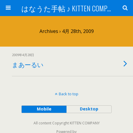
はなうた手帖 ♪ KITTEN COMPANY
Archives › 4月 28th, 2009
2009年4月28日
まあーるい
Back to top
Mobile
Desktop
All content Copyright KITTEN COMPANY
Powered by