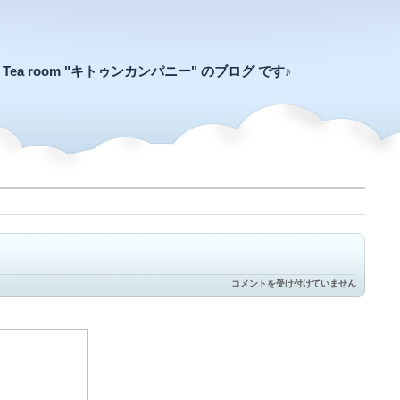
an Tea room "キトゥンカンパニー" のブログ です♪
ひ
コメントを受け付けていません
こ
う
き
び
ゅ
ー
ん
は