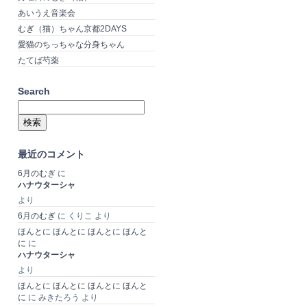
あいうえ音楽会
むぎ（猫）ちゃん京都2DAYS
愛猫のちっちゃな分身ちゃん
たてば芍薬
Search
検
索:
最近のコメント
6月のむぎ
に
ハナウターシャ
より
6月のむぎ
に
くりこ
より
ほんとに ほんとに ほんとに ほんと
に
に
ハナウターシャ
より
ほんとに ほんとに ほんとに ほんと
に
に
みきたろう
より