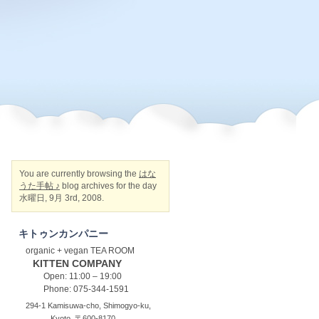
You are currently browsing the
はな
うた手帖 ♪
blog archives for the day
水曜日, 9月 3rd, 2008.
キトゥンカンパニー
organic + vegan TEA ROOM
KITTEN COMPANY
Open: 11:00 – 19:00
Phone: 075-344-1591
294-1 Kamisuwa-cho, Shimogyo-ku,
Kyoto, 〒600-8170