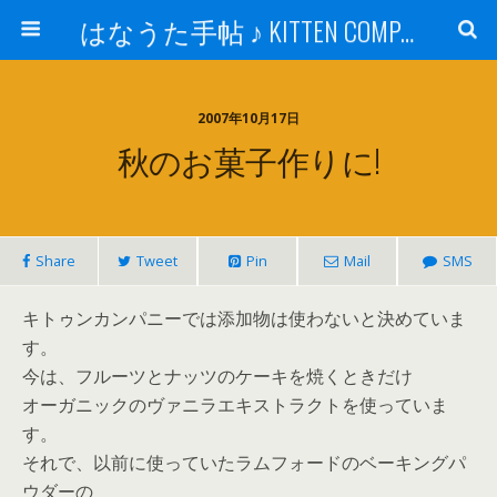
はなうた手帖 ♪ KITTEN COMPANY
2007年10月17日
秋のお菓子作りに!
Share
Tweet
Pin
Mail
SMS
キトゥンカンパニーでは添加物は使わないと決めていま
す。
今は、フルーツとナッツのケーキを焼くときだけ
オーガニックのヴァニラエキストラクトを使っていま
す。
それで、以前に使っていたラムフォードのベーキングパ
ウダーの