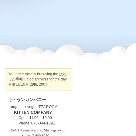
You are currently browsing the
はな
うた手帖 ♪
blog archives for the day
月曜日, 10月 29th, 2007.
キトゥンカンパニー
organic + vegan TEA ROOM
KITTEN COMPANY
Open: 11:00 – 19:00
Phone: 075-344-1591
294-1 Kamisuwa-cho, Shimogyo-ku,
Kyoto, 〒600-8170