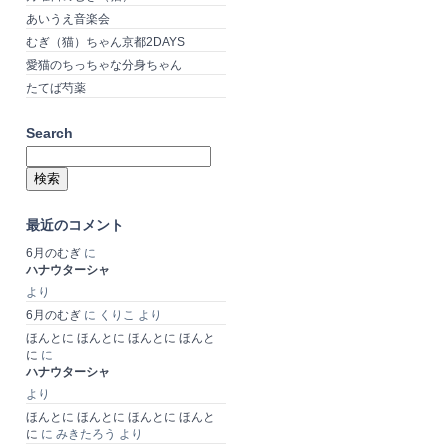
あいうえ音楽会
むぎ（猫）ちゃん京都2DAYS
愛猫のちっちゃな分身ちゃん
たてば芍薬
Search
検
索:
最近のコメント
6月のむぎ
に
ハナウターシャ
より
6月のむぎ
に
くりこ
より
ほんとに ほんとに ほんとに ほんと
に
に
ハナウターシャ
より
ほんとに ほんとに ほんとに ほんと
に
に
みきたろう
より