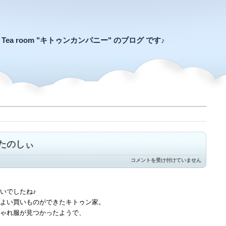
an Tea room "キトゥンカンパニー" のブログ です♪
たのしぃ
お
コメントを受け付けていません
買
い
も
の
いでしたね♪
～
よい買いものができたキトゥン家。
は、
や
ゃれ服が見つかったようで、
っ
ぱ