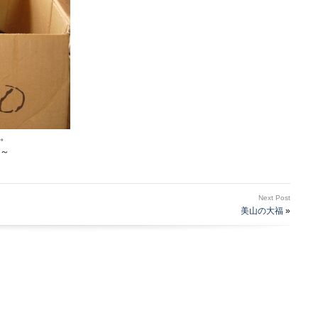
。
～
Next Post
美山の大福
»