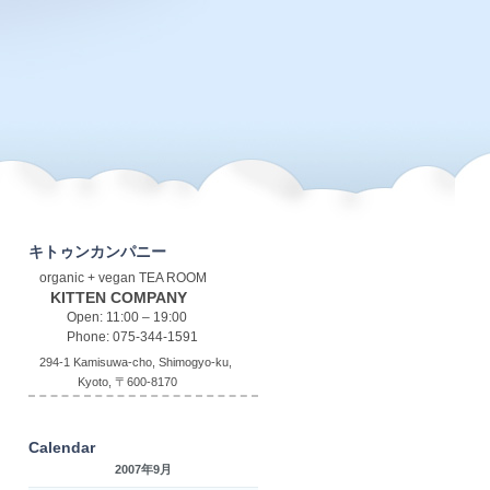
キトゥンカンパニー
organic + vegan TEA ROOM
KITTEN COMPANY
Open: 11:00 – 19:00
Phone: 075-344-1591
294-1 Kamisuwa-cho, Shimogyo-ku,
Kyoto, 〒600-8170
Calendar
2007年9月