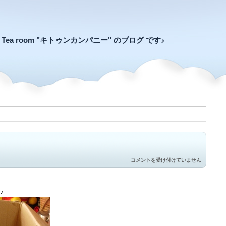
an Tea room "キトゥンカンパニー" のブログ です♪
安
コメントを受け付けていません
い
か、
高
い
♪
か。
は