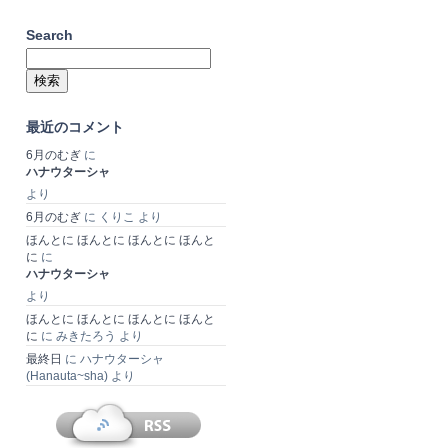
Search
検
索:
最近のコメント
6月のむぎ
に
ハナウターシャ
より
6月のむぎ
に
くりこ
より
ほんとに ほんとに ほんとに ほんと
に
に
ハナウターシャ
より
ほんとに ほんとに ほんとに ほんと
に
に
みきたろう
より
最終日
に
ハナウターシャ
(Hanauta~sha)
より