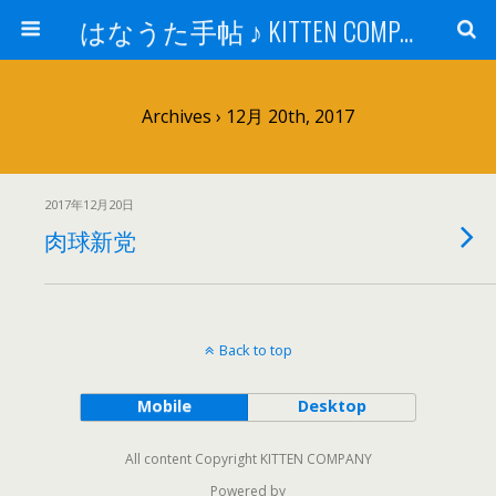
はなうた手帖 ♪ KITTEN COMPANY
Archives › 12月 20th, 2017
2017年12月20日
肉球新党
Back to top
Mobile
Desktop
All content Copyright KITTEN COMPANY
Powered by