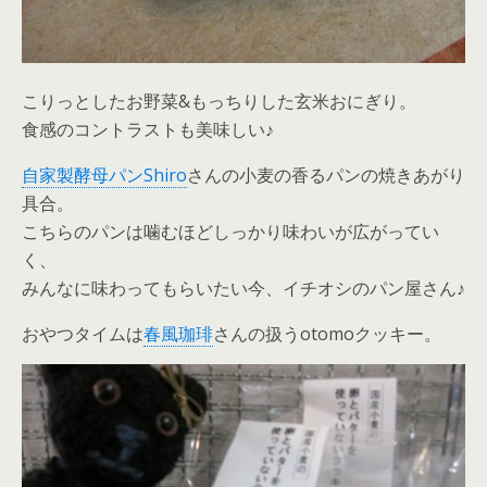
こりっとしたお野菜&もっちりした玄米おにぎり。
食感のコントラストも美味しい♪
自家製酵母パンShiro
さんの小麦の香るパンの焼きあがり
具合。
こちらのパンは噛むほどしっかり味わいが広がってい
く、
みんなに味わってもらいたい今、イチオシのパン屋さん♪
おやつタイムは
春風珈琲
さんの扱うotomoクッキー。