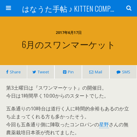
はなうた手帖 ♪ KITTEN COMPANY
2017年6月17日
6月のスワンマーケット
Share
Tweet
Pin
Mail
SMS
第3土曜日は『スワンマーケット』の開催日。
今日は1時間早く10:00からのスタートでした。
五条通りの10時台は道行く人に時間的余裕もあるのか立
ち止まってくれる方も多かったそう。
今回も五条通り側に陣取ったコンロパンの
星野
さんの無
農薬栽培日本茶が売れてました。