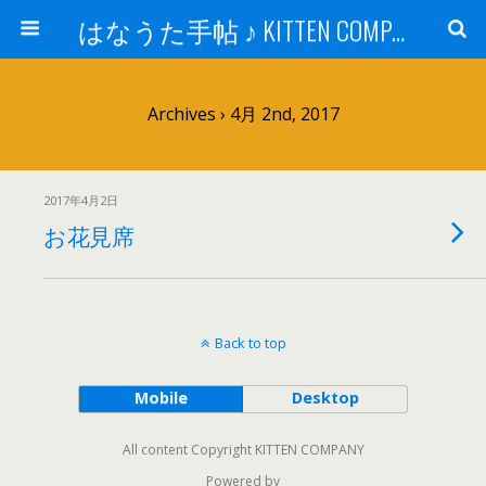
はなうた手帖 ♪ KITTEN COMPANY
Archives › 4月 2nd, 2017
2017年4月2日
お花見席
Back to top
Mobile
Desktop
All content Copyright KITTEN COMPANY
Powered by