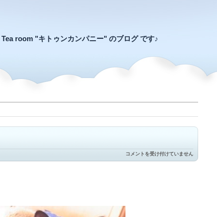
an Tea room "キトゥンカンパニー" のブログ です♪
毛
コメントを受け付けていません
布
の
魔
力
は