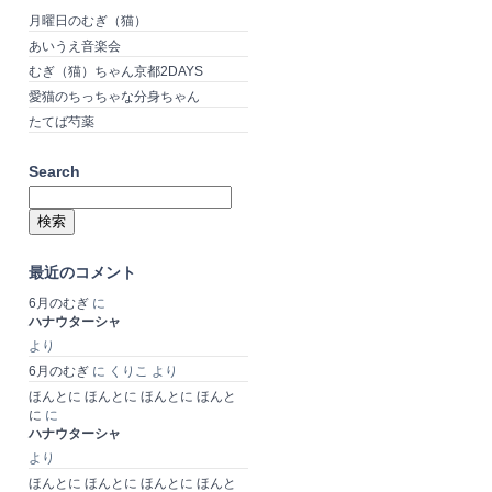
月曜日のむぎ（猫）
あいうえ音楽会
むぎ（猫）ちゃん京都2DAYS
愛猫のちっちゃな分身ちゃん
たてば芍薬
Search
検
索:
最近のコメント
6月のむぎ
に
ハナウターシャ
より
6月のむぎ
に
くりこ
より
ほんとに ほんとに ほんとに ほんと
に
に
ハナウターシャ
より
ほんとに ほんとに ほんとに ほんと