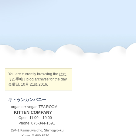
You are currently browsing the
はな
うた手帖 ♪
blog archives for the day
金曜日, 10月 21st, 2016.
キトゥンカンパニー
organic + vegan TEA ROOM
KITTEN COMPANY
Open: 11:00 – 19:00
Phone: 075-344-1591
294-1 Kamisuwa-cho, Shimogyo-ku,
Kyoto, 〒600-8170