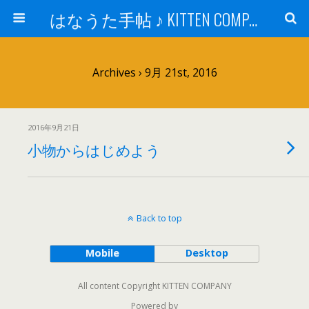
はなうた手帖 ♪ KITTEN COMPANY
Archives › 9月 21st, 2016
2016年9月21日
小物からはじめよう
Back to top
Mobile
Desktop
All content Copyright KITTEN COMPANY
Powered by