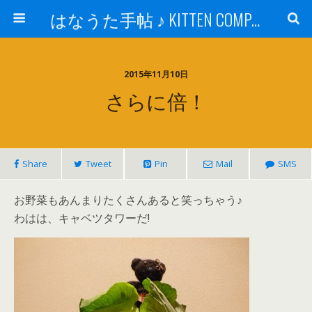
はなうた手帖 ♪ KITTEN COMPANY
2015年11月10日
さらに倍！
Share
Tweet
Pin
Mail
SMS
お野菜もあんまりたくさんあると笑っちゃう♪
わはは、キャベツタワーだ!