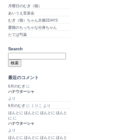
月曜日のむぎ（猫）
あいうえ音楽会
むぎ（猫）ちゃん京都2DAYS
愛猫のちっちゃな分身ちゃん
たてば芍薬
Search
検
索:
最近のコメント
6月のむぎ
に
ハナウターシャ
より
6月のむぎ
に
くりこ
より
ほんとに ほんとに ほんとに ほんと
に
に
ハナウターシャ
より
ほんとに ほんとに ほんとに ほんと