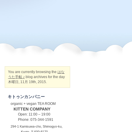
You are currently browsing the
はな
うた手帖 ♪
blog archives for the day
木曜日, 11月 19th, 2015.
キトゥンカンパニー
organic + vegan TEA ROOM
KITTEN COMPANY
Open: 11:00 – 19:00
Phone: 075-344-1591
294-1 Kamisuwa-cho, Shimogyo-ku,
Kyoto, 〒600-8170