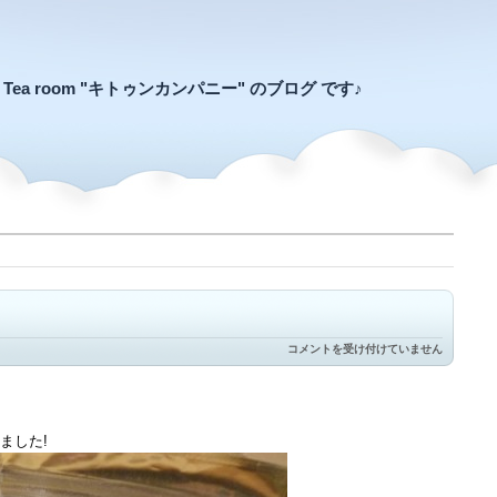
an Tea room "キトゥンカンパニー" のブログ です♪
KITTEN’s
コメントを受け付けていません
select
TEA
は
ました!